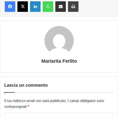
LinkedIn
WhatsApp
Condividi via mail
Stampa
Mariarita Ferlito
Lascia un commento
Il tuo indirizzo email non sarà pubblicato.
I campi obbligatori sono
contrassegnati
*
C