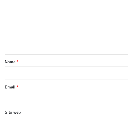
o
m
m
e
n
t
o
Nome
*
*
Email
*
Sito web