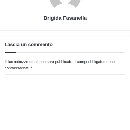
Brigida Fasanella
Lascia un commento
Il tuo indirizzo email non sarà pubblicato.
I campi obbligatori sono
contrassegnati
*
C
o
m
m
e
n