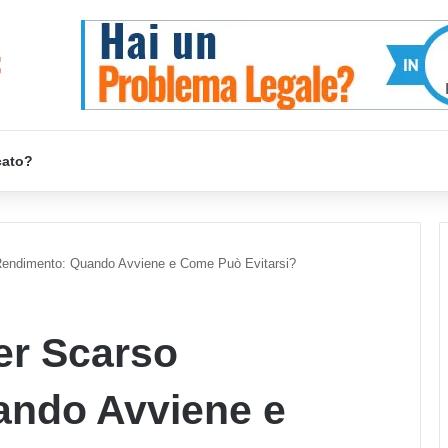
cato?
Rendimento: Quando Avviene e Come Può Evitarsi?
er Scarso
ndo Avviene e