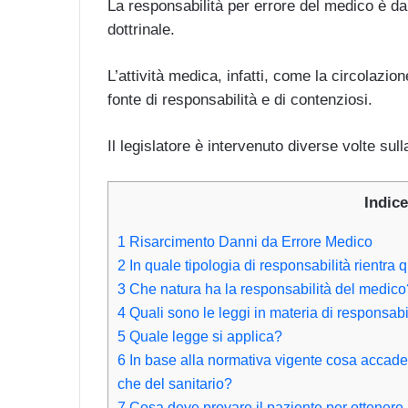
La responsabilità per errore del medico è da
dottrinale.
L’attività medica, infatti, come la circolazio
fonte di responsabilità e di contenziosi.
Il legislatore è intervenuto diverse volte s
Indice
1
Risarcimento Danni da Errore Medico
2
In quale tipologia di responsabilità rientra q
3
Che natura ha la responsabilità del medico
4
Quali sono le leggi in materia di responsab
5
Quale legge si applica?
6
In base alla normativa vigente cosa accade se
che del sanitario?
7
Cosa deve provare il paziente per ottenere i