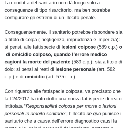
La condotta del sanitario non dà luogo solo a
conseguenze di tipo risarcitorio, ma ben potrebbe
configurare gli estremi di un illecito penale.
Conseguentemente, il sanitario potrebbe rispondere sia
a titolo di colpa ( negligenza, imprudenza e imperizia):
si pensi, alle fattispecie di
lesioni colpose
(589 c.p.)
o
di omicidio colposo, quando l’errore medico
cagioni la morte del paziente
(589 c.p.); sia a titolo di
dolo: si pensi ai reati di
lesione personale
(art. 582
c.p.) e di
omicidio
(art. 575 c.p.) .
Con riguardo alle fattispecie colpose, va precisato che
la l 24/2017 ha introdotto una nuova fattispecie di reato
intitolata “
Responsabilità colposa per morte o lesioni
personali in ambito sanitario
”; l’illecito
de quo
punisce il
sanitario che a causa dell’errore diagnostico causi la