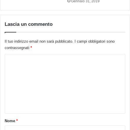
Gennaio 31, 2019
Lascia un commento
Il tuo indirizzo email non sarà pubblicato.
I campi obbligatori sono
contrassegnati
*
C
o
m
m
e
n
t
o
Nome
*
*