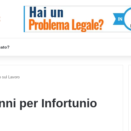
cato?
o sul Lavoro
ni per Infortunio