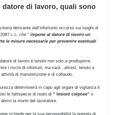
 datore di lavoro, quali sono
citoria derivante dall’infortunio occorso sui luoghi di
o 2087 c.c. che “
impone al datore di lavoro un
tte le misure necessarie per prevenire eventuali
datore di lavoro è tenuto non solo a predisporre
re i rischi di infortuni, ma sarà , altresì, tenuto a
attività di manutenzione e di collaudo.
rezza determinerà in capo agli organi di vigilanza il
si le fattispecie di reato di
“ lesioni colpose”
o
o derivi la morte del lavoratore.
legge richiede per la sua perseguibilità la querela di