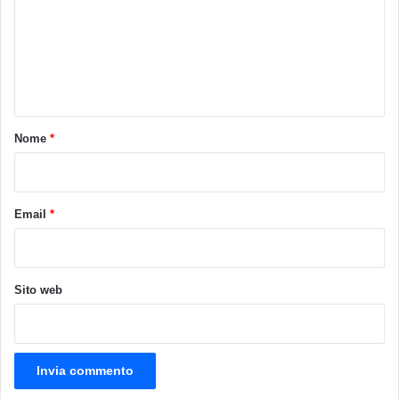
m
e
n
t
o
Nome
*
*
Email
*
Sito web