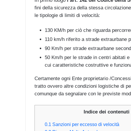
In primo luogo
l’art. 142 del Codice della 
fini della sicurezza della stessa circolazion
le tipologie di limiti di velocità:
130 KM/h per ciò che riguarda percorre
110 km/h riferito a strade extraurbane pr
90 Km/h per strade extraurbane seconda
50 Km/h per le strade in centri abitati 
cui caratteristiche costruttive e funzion
Certamente ogni Ente proprietario /Concessi
tratto ovvero altre condizioni logistiche di per
comunque da segnalare con le previste moda
Indice dei contenuti
0.1
Sanzioni per eccesso di velocità