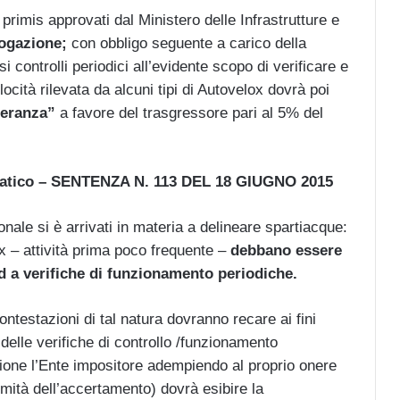
in primis approvati dal Ministero delle Infrastrutture e
ogazione;
con obbligo seguente a carico della
 controlli periodici all’evidente scopo di verificare e
ocità rilevata da alcuni tipi di Autovelox dovrà poi
leranza”
a favore del trasgressore pari al 5% del
ratico – SENTENZA N. 113 DEL 18 GIUGNO 2015
onale si è arrivati in materia a delineare spartiacque:
ox – attività prima poco frequente –
debbano essere
d a verifiche di funzionamento periodiche.
contestazioni di tal natura dovranno recare ai fini
e delle verifiche di controllo /funzionamento
zione l’Ente impositore adempiendo al proprio onere
imità dell’accertamento) dovrà esibire la