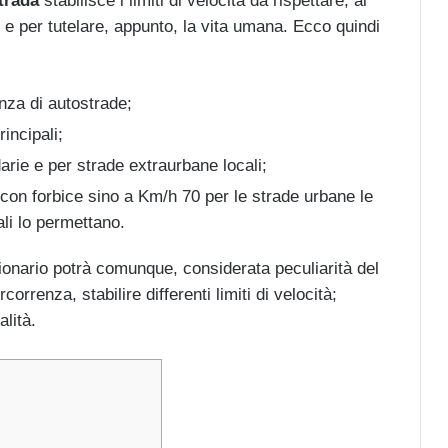
Strada
stabilisce i limiti di velocità da rispettare; ai
e e per tutelare, appunto, la vita umana. Ecco quindi
nza di autostrade;
incipali;
rie e per strade extraurbane locali;
e con forbice sino a Km/h 70 per le strade urbane le
ali lo permettano.
onario potrà comunque, considerata peculiarità del
correnza, stabilire differenti limiti di velocità;
lità.