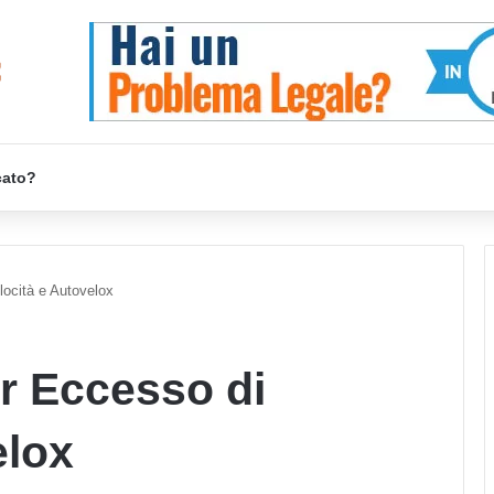
cato?
locità e Autovelox
r Eccesso di
elox